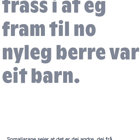
trass i at eg
fram til no
nyleg berre var
eit barn.
Somaliarane seier at det er dei andre, dei frå