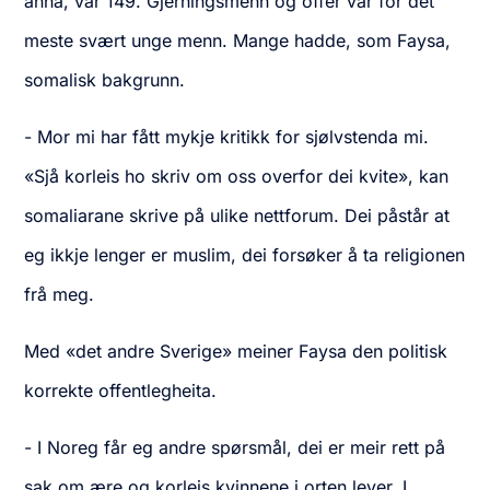
anna, var 149. Gjerningsmenn og offer var for det
meste svært unge menn. Mange hadde, som Faysa,
somalisk bakgrunn.
- Mor mi har fått mykje kritikk for sjølvstenda mi.
«Sjå korleis ho skriv om oss overfor dei kvite», kan
somaliarane skrive på ulike nettforum. Dei påstår at
eg ikkje lenger er muslim, dei forsøker å ta religionen
frå meg.
Med «det andre Sverige» meiner Faysa den politisk
korrekte offentlegheita.
- I Noreg får eg andre spørsmål, dei er meir rett på
sak om ære og korleis kvinnene i orten lever. I