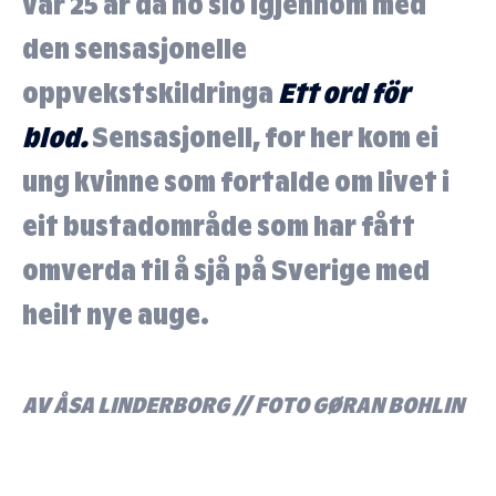
var 25 år då ho slo igjennom med
den sensasjonelle
oppvekstskildringa
Ett ord för
blod.
Sensasjonell, for her kom ei
ung kvinne som fortalde om livet i
eit bustadområde som har fått
omverda til å sjå på Sverige med
heilt nye auge.
AV ÅSA LINDERBORG
//
FOTO GØRAN BOHLIN