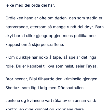
leike med dei orda dei har.
Ordleiken handlar ofte om døden, den som stadig er
nærverande, ettersom så mange rundt dei døyr. Barn
skyt barn i ulike gjengoppgjer, mens politikarane
kappast om å skjerpe straffene.
- Om du ikkje har noko å tape, så spelar det inga
rolle. Du er kapabel til kva som helst, seier Faysa.
Bror hennar, Bilal tilhøyrde den kriminelle gjengen
Shottaz, som låg i krig med Dödspatrullen.
Jentene og kvinnene vart råka av ein annan vald:
kontrollen over kjønnet og kroppane deira.