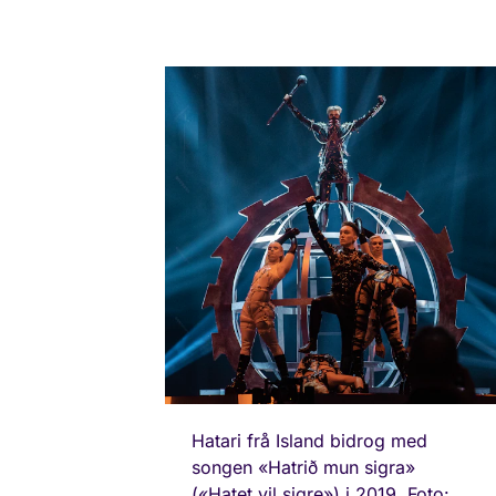
Hatari frå Island bidrog med
songen «Hatrið mun sigra»
(«Hatet vil sigre») i 2019. Foto: