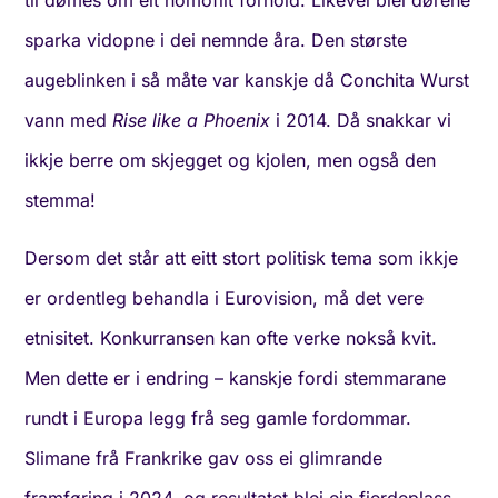
til dømes om eit homofilt forhold. Likevel blei dørene
sparka vidopne i dei nemnde åra. Den største
augeblinken i så måte var kanskje då Conchita Wurst
vann med
Rise like a Phoenix
i 2014. Då snakkar vi
ikkje berre om skjegget og kjolen, men også den
stemma!
Dersom det står att eitt stort politisk tema som ikkje
er ordentleg behandla i Eurovision, må det vere
etnisitet. Konkurransen kan ofte verke nokså kvit.
Men dette er i endring – kanskje fordi stemmarane
rundt i Europa legg frå seg gamle fordommar.
Slimane frå Frankrike gav oss ei glimrande