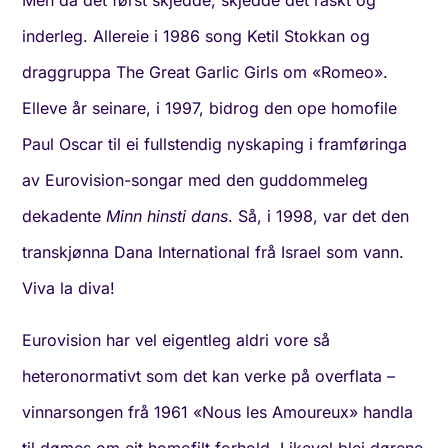
Men då det først skjedde, skjedde det raskt og
inderleg. Allereie i 1986 song Ketil Stokkan og
draggruppa The Great Garlic Girls om «Romeo».
Elleve år seinare, i 1997, bidrog den ope homofile
Paul Oscar til ei fullstendig nyskaping i framføringa
av Eurovision-songar med den guddommeleg
dekadente
Minn hinsti dans
. Så, i 1998, var det den
transkjønna Dana International frå Israel som vann.
Viva la diva!
Eurovision har vel eigentleg aldri vore så
heteronormativt som det kan verke på overflata –
vinnarsongen frå 1961 «Nous les Amoureux» handla