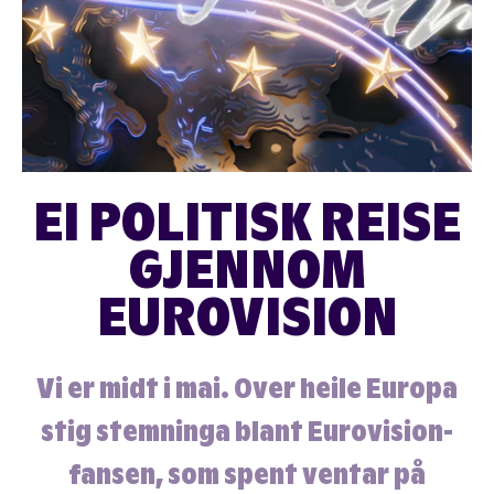
EI POLITISK REISE
GJENNOM
EUROVISION
Vi er midt i mai. Over heile Europa
stig stemninga blant Eurovision-
fansen, som spent ventar på