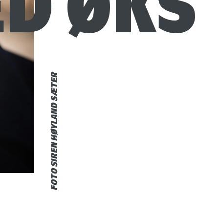
D ØKS
FOTO SIREN HØYLAND SÆTER