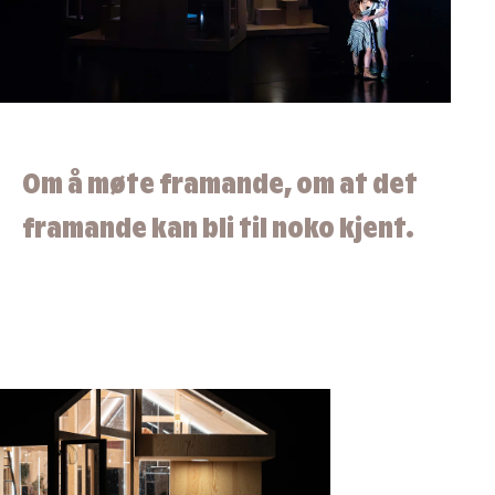
Om å møte framande, om at det
framande kan bli til noko kjent.