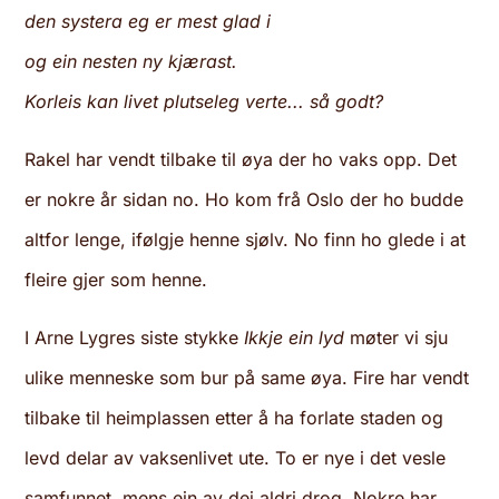
den systera eg er mest glad i
og ein nesten ny kjærast.
Korleis kan livet plutseleg verte... så godt?
Rakel har vendt tilbake til øya der ho vaks opp. Det
er nokre år sidan no. Ho kom frå Oslo der ho budde
altfor lenge, ifølgje henne sjølv. No finn ho glede i at
fleire gjer som henne.
I Arne Lygres siste stykke
Ikkje ein lyd
møter vi sju
ulike menneske som bur på same øya. Fire har vendt
tilbake til heimplassen etter å ha forlate staden og
levd delar av vaksenlivet ute. To er nye i det vesle
samfunnet, mens ein av dei aldri drog. Nokre har