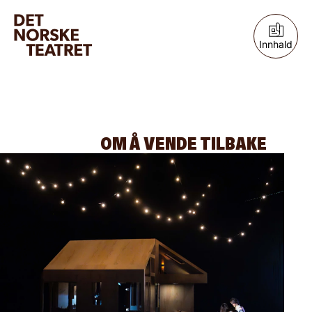
Innhald
OM Å VENDE TILBAKE