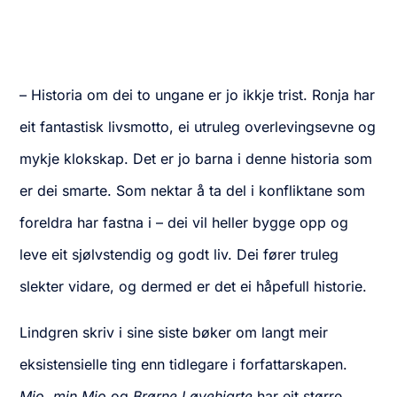
– Historia om dei to ungane er jo ikkje trist. Ronja har
eit fantastisk livsmotto, ei utruleg overlevingsevne og
mykje klokskap. Det er jo barna i denne historia som
er dei smarte. Som nektar å ta del i konfliktane som
foreldra har fastna i – dei vil heller bygge opp og
leve eit sjølvstendig og godt liv. Dei fører truleg
slekter vidare, og dermed er det ei håpefull historie.
Lindgren skriv i sine siste bøker om langt meir
eksistensielle ting enn tidlegare i forfattarskapen.
Mio, min Mio
og
Brørne Løvehjarte
har eit større