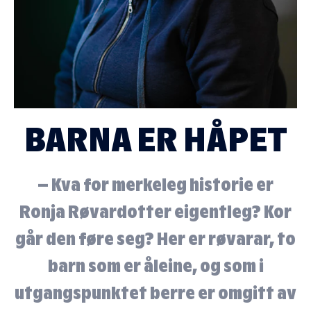
BARNA ER HÅPET
– Kva for merkeleg historie er
Ronja Røvardotter eigentleg? Kor
går den føre seg? Her er røvarar, to
barn som er åleine, og som i
utgangspunktet berre er omgitt av