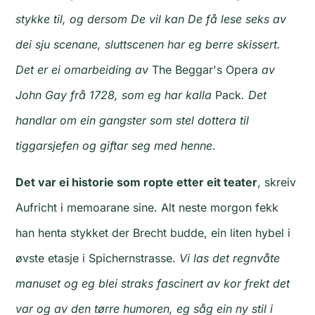
stykke til, og dersom De vil kan De få lese seks av
dei sju scenane, sluttscenen har eg berre skissert.
Det er ei omarbeiding av
The Beggar's Opera
av
John Gay frå 1728, som eg har kalla
Pack
. Det
handlar om ein gangster som stel dottera til
tiggarsjefen og giftar seg med henne
.
Det var ei historie som ropte etter eit teater
, skreiv
Aufricht i memoarane sine. Alt neste morgon fekk
han henta stykket der Brecht budde, ein liten hybel i
øvste etasje i Spichernstrasse.
Vi las det regnvåte
manuset og eg blei straks fascinert av kor frekt det
var og av den tørre humoren, eg såg ein ny stil i