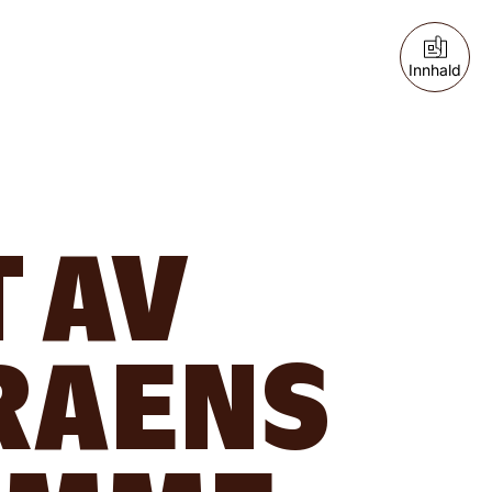
Innhald
T AV
RAENS