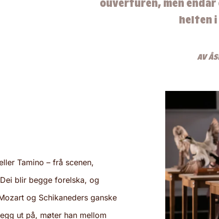
ouverturen, men endar o
helten 
AV ÅS
ller Tamino – frå scenen,
ei blir begge forelska, og
i Mozart og Schikaneders ganske
 legg ut på, møter han mellom