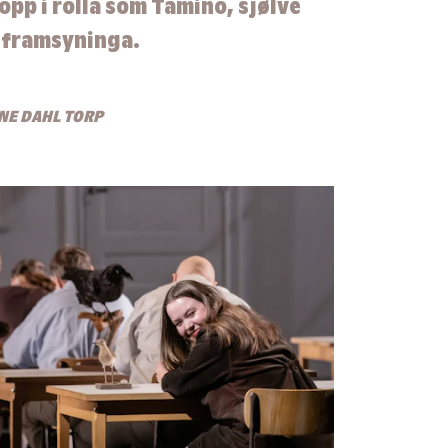
pp i rolla som Tamino, sjølve
i framsyninga.
NE DAHL TORP