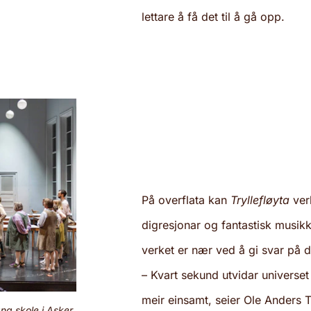
lettare å få det til å gå opp.
På overflata kan
Tryllefløyta
ver
digresjonar og fantastisk musik
verket er nær ved å gi svar på de
– Kvart sekund utvidar universet s
meir einsamt, seier Ole Anders 
g skole i Asker