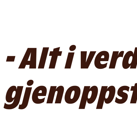
- Alt i ver
gjenoppstå