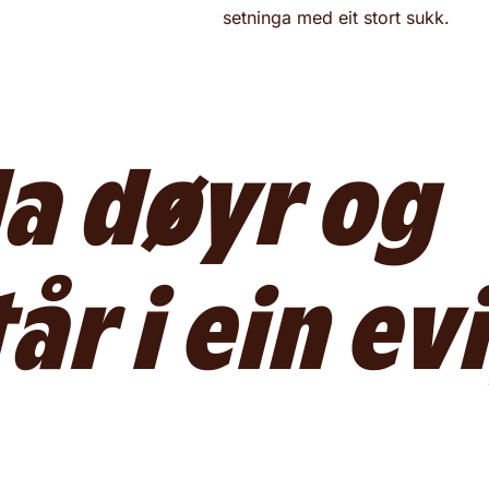
setninga med eit stort sukk.
da døyr og
r i ein evi