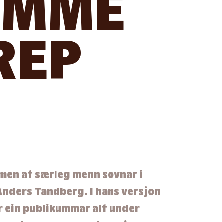
AMME
REP
omen at særleg menn sovnar i
Anders Tandberg. I hans versjon
r ein publikummar alt under