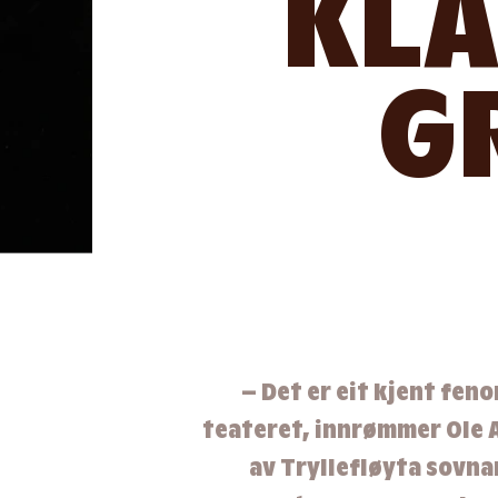
KL
G
– Det er eit kjent fen
teateret, innrømmer Ole 
av Tryllefløyta sovna