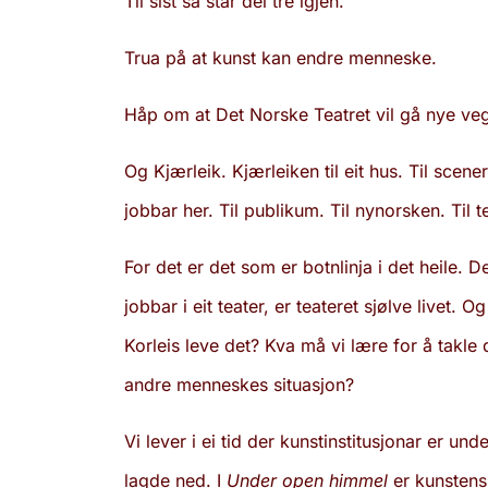
Til sist så står dei tre igjen.
Trua på at kunst kan endre menneske.
Håp om at Det Norske Teatret vil gå nye ve
Og Kjærleik. Kjærleiken til eit hus. Til sce
jobbar her. Til publikum. Til nynorsken. Til tea
For det er det som er botnlinja i det heile. 
jobbar i eit teater, er teateret sjølve livet. O
Korleis leve det? Kva må vi lære for å takle d
andre menneskes situasjon?
Vi lever i ei tid der kunstinstitusjonar er un
lagde ned. I
Under open himmel
er kunstens 