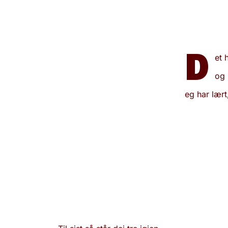
D
et 
og 
eg har lært