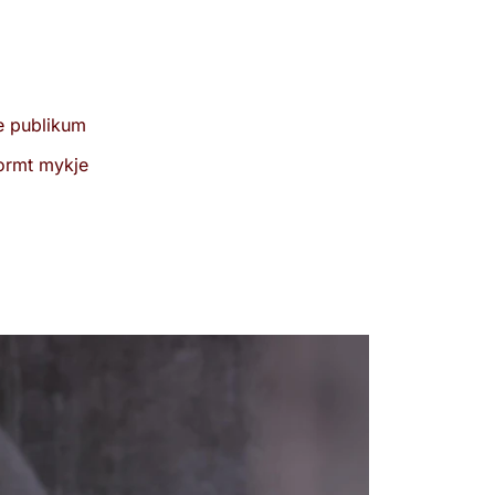
e publikum
normt mykje