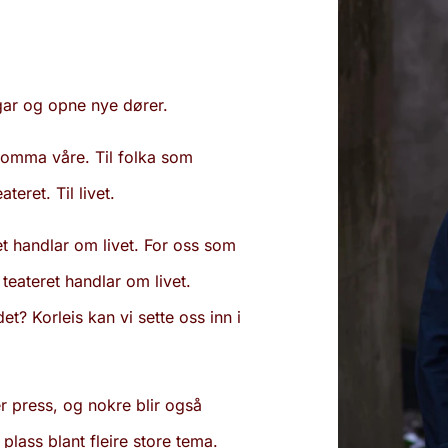
gar og opne nye dører.
neromma våre. Til folka som
teret. Til livet.
Det handlar om livet. For oss som
g teateret handlar om livet.
et? Korleis kan vi sette oss inn i
der press, og nokre blir også
plass blant fleire store tema.