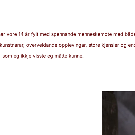
har vore 14 år fylt med spennande menneskemøte med båd
kunstnarar, overveldande opplevingar, store kjensler og e
, som eg ikkje visste eg måtte kunne.